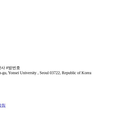
학사 #방번호
Yonsei University , Seoul 03722, Republic of Korea
방침